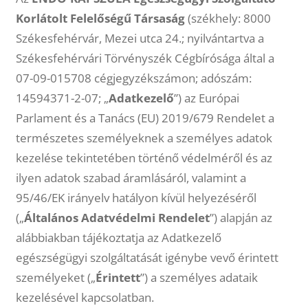
Korlátolt Felelőségű Társaság
(székhely: 8000
Székesfehérvár, Mezei utca 24.; nyilvántartva a
Székesfehérvári Törvényszék Cégbírósága által a
07-09-015708 cégjegyzékszámon; adószám:
14594371-2-07; „
Adatkezelő
”) az Európai
Parlament és a Tanács (EU) 2019/679 Rendelet a
természetes személyeknek a személyes adatok
kezelése tekintetében történő védelméről és az
ilyen adatok szabad áramlásáról, valamint a
95/46/EK irányelv hatályon kívül helyezéséről
(„
Általános Adatvédelmi Rendelet
”) alapján az
alábbiakban tájékoztatja az Adatkezelő
egészségügyi szolgáltatását igénybe vevő érintett
személyeket („
Érintett
”) a személyes adataik
kezelésével kapcsolatban.