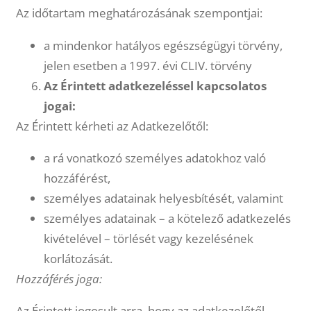
Az időtartam meghatározásának szempontjai:
a mindenkor hatályos egészségügyi törvény,
jelen esetben a 1997. évi CLIV. törvény
Az Érintett adatkezeléssel kapcsolatos
jogai:
Az Érintett kérheti az Adatkezelőtől:
a rá vonatkozó személyes adatokhoz való
hozzáférést,
személyes adatainak helyesbítését, valamint
személyes adatainak – a kötelező adatkezelés
kivételével – törlését vagy kezelésének
korlátozását.
Hozzáférés joga:
Az Érintett jogosult arra, hogy az adatkezelőtől