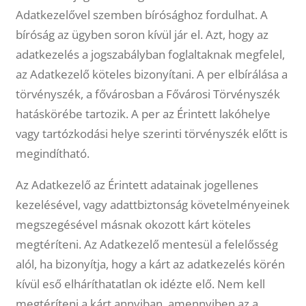
Adatkezelővel szemben bírósághoz fordulhat. A
bíróság az ügyben soron kívül jár el. Azt, hogy az
adatkezelés a jogszabályban foglaltaknak megfelel,
az Adatkezelő köteles bizonyítani. A per elbírálása a
törvényszék, a fővárosban a Fővárosi Törvényszék
hatáskörébe tartozik. A per az Érintett lakóhelye
vagy tartózkodási helye szerinti törvényszék előtt is
megindítható.
Az Adatkezelő az Érintett adatainak jogellenes
kezelésével, vagy adattbiztonság követelményeinek
megszegésével másnak okozott kárt köteles
megtéríteni. Az Adatkezelő mentesül a felelősség
alól, ha bizonyítja, hogy a kárt az adatkezelés körén
kívül eső elháríthatatlan ok idézte elő. Nem kell
megtéríteni a kárt annyiban, amennyiben az a